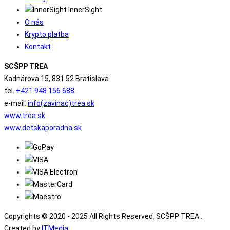
InnerSight
O nás
Krypto platba
Kontakt
SCŠPP TREA
Kadnárova 15, 831 52 Bratislava
tel.
+421 948 156 688
e-mail:
info(zavinac)trea.sk
www.trea.sk
www.detskaporadna.sk
Copyrights © 2020 - 2025 All Rights Reserved, SCŠPP TREA .
Created by
ITMedia