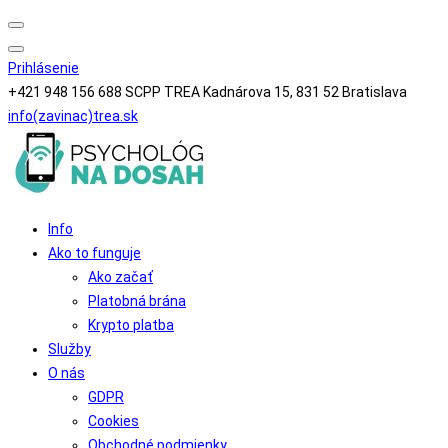
Search
Prihlásenie
+421 948 156 688
SCPP TREA Kadnárova 15, 831 52 Bratislava
info(zavinac)trea.sk
Info
Ako to funguje
Ako začať
Platobná brána
Krypto platba
Služby
O nás
GDPR
Cookies
Obchodné podmienky