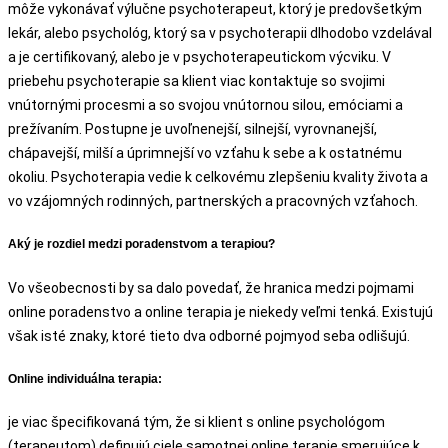
môže vykonávať výlučne psychoterapeut, ktorý je predovšetkým
lekár, alebo psychológ, ktorý sa v psychoterapii dlhodobo vzdelával
a je certifikovaný, alebo je v psychoterapeutickom výcviku. V
priebehu psychoterapie sa klient viac kontaktuje so svojimi
vnútornými procesmi a so svojou vnútornou silou, emóciami a
prežívaním. Postupne je uvoľnenejší, silnejší, vyrovnanejší,
chápavejší, milší a úprimnejší vo vzťahu k sebe a k ostatnému
okoliu. Psychoterapia vedie k celkovému zlepšeniu kvality života a
vo vzájomných rodinných, partnerských a pracovných vzťahoch.
Aký je rozdiel medzi poradenstvom a terapiou?
Vo všeobecnosti by sa dalo povedať, že hranica medzi pojmami
online poradenstvo a online terapia je niekedy veľmi tenká. Existujú
však isté znaky, ktoré tieto dva odborné pojmyod seba odlišujú.
Online individuálna terapia:
je viac špecifikovaná tým, že si klient s online psychológom
(terapeutom) definujú ciele samotnej online terapie smerujúce k