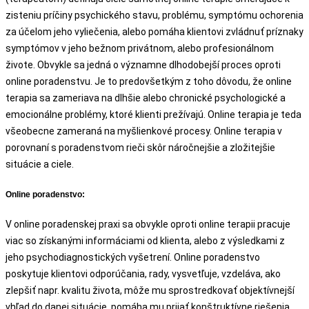
zisteniu príčiny psychického stavu, problému, symptómu ochorenia
za účelom jeho vyliečenia, alebo pomáha klientovi zvládnuť príznaky
symptómov v jeho bežnom privátnom, alebo profesionálnom
živote. Obvykle sa jedná o významne dlhodobejší proces oproti
online poradenstvu. Je to predovšetkým z toho dôvodu, že online
terapia sa zameriava na dlhšie alebo chronické psychologické a
emocionálne problémy, ktoré klienti prežívajú. Online terapia je teda
všeobecne zameraná na myšlienkové procesy. Online terapia v
porovnaní s poradenstvom rieči skôr náročnejšie a zložitejšie
situácie a ciele.
Online poradenstvo:
V online poradenskej praxi sa obvykle oproti online terapii pracuje
viac so získanými informáciami od klienta, alebo z výsledkami z
jeho psychodiagnostických vyšetrení. Online poradenstvo
poskytuje klientovi odporúčania, rady, vysvetľuje, vzdeláva, ako
zlepšiť napr. kvalitu života, môže mu sprostredkovať objektívnejší
vhľad do danej situácie, pomáha mu prijať konštruktívne riešenia,